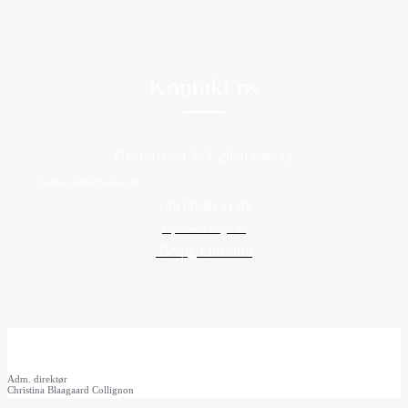
Kontakt os
Gladsaxevej 363, 2860 Søborg
Jonathan.tuxen@veolia.com
+45 60 40 41 42
https://www.kruger.dk/
Besøg LinkedIn
Adm. direktør
Christina Blaagaard Collignon