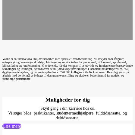
Veolia er en international miljøvirksomhed med speciale i vandbehandling. Vi arbejder som rådgiver,
entreprenør og leverandør af udstyr, løsninger og service inden for procesvand, drikkevand, spildevand,
klimasikring og jordforurening. Vi er førende, når det kommer til at udvikle og implementere banebrydende
teknologier og løsninger, der reducerer de miljømæssige påvirkninger. I Danmark beskæftiger vi ca. 460
dygtige medarbejdere, og på verdensplan har vi 220.000 kollegaer i Veolia koncernen. Hver dag går vi på
arbejde med det formål at bidrage til den grønne omstilling og skabe en bedre fremtid for nutiden og
fremtidige generationer.
Muligheder for dig
Skyd gang i din karriere hos os.
Vi søger både: praktikanter, studentermedhjælpere, fuldtidsansatte, og
deltidsansatte.
Læs mere