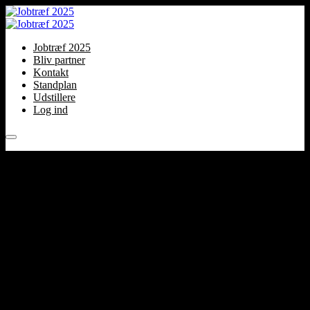
Jobtræf 2025
Bliv partner
Kontakt
Standplan
Udstillere
Log ind
Jobtræf 2025
Bliv partner
Kontakt
Standplan
Udstillere
Log ind
Udstillere