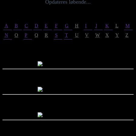
Opdateres løbende...
A
B
C
D
E
F
G
H
I
J
K
L
M
N
O
P
Q
R
S
T
U
V
W
X
Y
Z