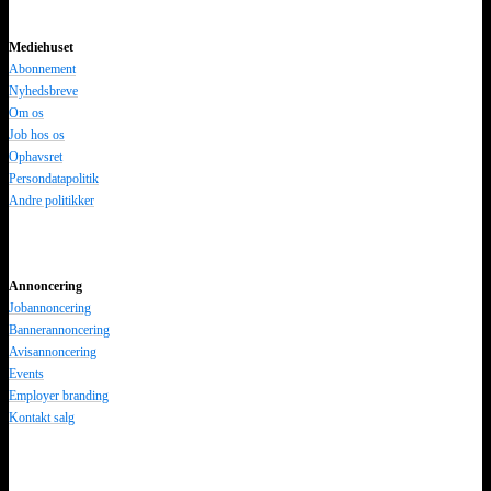
Mediehuset
Abonnement
Nyhedsbreve
Om os
Job hos os
Ophavsret
Persondatapolitik
Andre politikker
Annoncering
Jobannoncering
Bannerannoncering
Avisannoncering
Events
Employer branding
Kontakt salg