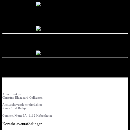
Adm. direktør
Christina Blaagaard Collignon
Ansvarshavende chefredaktør
Jonas Kuld Rathje
Gammel Mønt 3A, 1112 København
Kontakt eventafdelingen