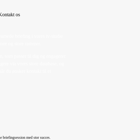
Kontakt os
eamede briefing i vores tv-studie
tore og store rammer.
m, som passer til dig og engagerer
agere via vores store database, og
år du ønsker kontakt til et
e briefingsession med stor succes.