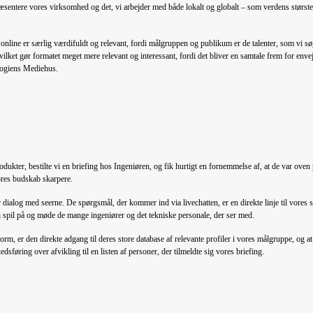
æsentere vores virksomhed og det, vi arbejder med både lokalt og globalt – som verdens største
line er særlig værdifuldt og relevant, fordi målgruppen og publikum er de talenter, som vi sø
hvilket gør formatet meget mere relevant og interessant, fordi det bliver en samtale frem for 
ologiens Mediehus.
dukter, bestilte vi en briefing hos Ingeniøren, og fik hurtigt en fornemmelse af, at de var oven
ores budskab skarpere.
 dialog med seerne. De spørgsmål, der kommer ind via livechatten, er en direkte linje til vores 
 i spil på og møde de mange ingeniører og det tekniske personale, der ser med.
orm, er den direkte adgang til deres store database af relevante profiler i vores målgruppe, og a
kedsføring over afvikling til en listen af personer, der tilmeldte sig vores briefing.