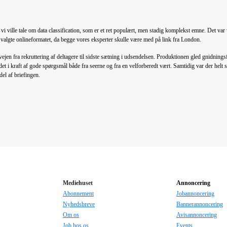
 vi ville tale om data classification, som er et ret populært, men stadig komplekst emne. Det var
i valgte onlineformatet, da begge vores eksperter skulle være med på link fra London.
e vejen fra rekruttering af deltagere til sidste sætning i udsendelsen. Produktionen gled gnidnin
t i kraft af gode spørgsmål både fra seerne og fra en velforberedt vært. Samtidig var der helt s
del af briefingen.
Mediehuset
Annoncering
Abonnement
Jobannoncering
Nyhedsbreve
Bannerannoncering
Om os
Avisannoncering
Job hos os
Events