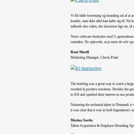
Vi får både forretning og branding ud af at 
kunder, man ikke altid kan købe sig til. Nu h
udbrede den viden, der eksisterer lige nu, til 
Vores software beskytter mod 5.-generations
samtalen. De oplevede, at jo mere de selv spu
René Matell
Marketing Manager, Check-Point
The briefing was a great way to reach a large
resulted in positive reactions. Besides the gr
to IOI and sparked their interest in our produ
Nurturing the technical talent in Denmark is 
it was clear that it was in both Ingeniøren's 
Marina Surdu
Talent Acquisition & Employer Branding Speci