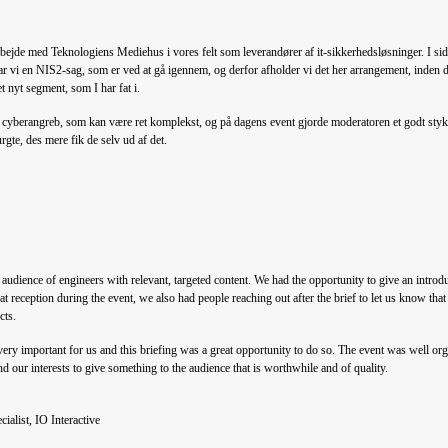
arbejde med Teknologiens Mediehus i vores felt som leverandører af it-sikkerhedsløsninger. I s
ar vi en NIS2-sag, som er ved at gå igennem, og derfor afholder vi det her arrangement, inden det
et nyt segment, som I har fat i.
 cyberangreb, som kan være ret komplekst, og på dagens event gjorde moderatoren et godt stykk
rgte, des mere fik de selv ud af det.
 audience of engineers with relevant, targeted content. We had the opportunity to give an introd
eat reception during the event, we also had people reaching out after the brief to let us know tha
cts.
very important for us and this briefing was a great opportunity to do so. The event was well or
and our interests to give something to the audience that is worthwhile and of quality.
alist, IO Interactive