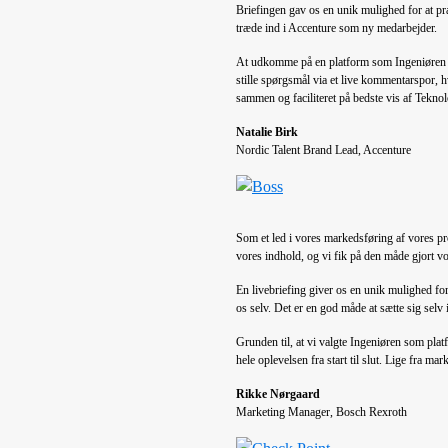
Briefingen gav os en unik mulighed for at pr
træde ind i Accenture som ny medarbejder.
At udkomme på en platform som Ingeniøren on
stille spørgsmål via et live kommentarspor, 
sammen og faciliteret på bedste vis af Tekn
Natalie Birk
Nordic Talent Brand Lead, Accenture
Som et led i vores markedsføring af vores pro
vores indhold, og vi fik på den måde gjort v
En livebriefing giver os en unik mulighed for
os selv. Det er en god måde at sætte sig selv
Grunden til, at vi valgte Ingeniøren som platf
hele oplevelsen fra start til slut. Lige fra mar
Rikke Nørgaard
Marketing Manager, Bosch Rexroth