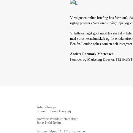
Vi valgte en online briefing hos Version2, da
rigtige profiler i Version2's målgruppe, og v
Vi følte os taget godt imod fra start af – hel
med vores kernebudskab og fik endda løftet de
Ben fra London føltes som en helt integreret 
Anders Enemark Mortensen
Founder og Marketing Director, IT2TRUST
Adm. direktør
Simon Ebbesen Hanghøj
Ansvarshavende chefredaktør
Jonas Kuld Rathje
Gammel Mønt 3A, 1112 København