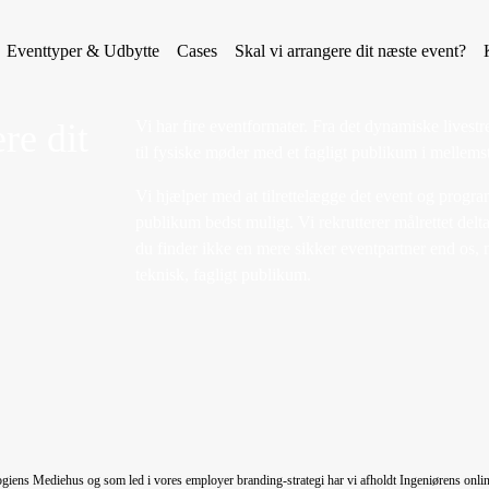
Eventtyper & Udbytte
Cases
Skal vi arrangere dit næste event?
Vi har fire eventformater. Fra det dynamiske livestr
re dit
til fysiske møder med et fagligt publikum i mellems
Vi hjælper med at tilrettelægge det event og progra
publikum bedst muligt. Vi rekrutterer målrettet delt
du finder ikke en mere sikker eventpartner end os, n
teknisk, fagligt publikum.
iens Mediehus og som led i vores employer branding-strategi har vi afholdt Ingeniørens onlin