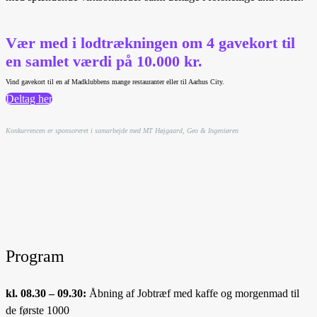
Vær med i lodtrækningen om 4 gavekort til
en samlet værdi på 10.000 kr.
Vind gavekort til en af Madklubbens mange restauranter eller til Aarhus City.
Deltag her
Konkurrencen er sponsoreret i samarbejde med MT Højgaard, Geo & Ingeniøren
Program
kl. 08.30 – 09.30:
Åbning af Jobtræf med kaffe og morgenmad til
de første 1000