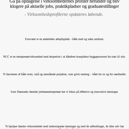
Gå på opdagelse i virksomhedernes profiler herunder og bliv
klogere på aktuelle jobs, praktikpladser og graduatestillinger
-
Virksomhedsprofilerne opdateres løbende.
Forsvaret er en anderledes arbejdsplads - både med og uden uniform.
NCC er en entreprenørvirksomhed med ekspertise i at håndtere komplekse byggeprocesser fra start til slut.
Vi fascineres af både store, små og enestående projekter, som giver mening – både for os og for samfundet.
Som Danmarks førende jernbaneentreprenør har vi fokus på effektive og innovative løsninger.
Vi hjælper danske virksomheder med industriparate løsninger og med de udfordringer, de ikke selv har