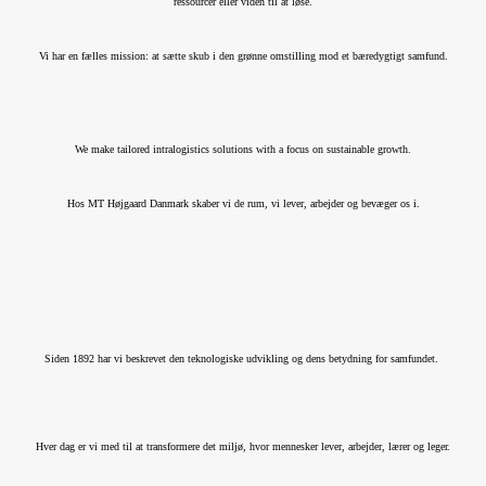
ressourcer eller viden til at løse.
Vi har en fælles mission: at sætte skub i den grønne omstilling mod et bæredygtigt samfund.
We make tailored intralogistics solutions with a focus on sustainable growth.
Hos MT Højgaard Danmark skaber vi de rum, vi lever, arbejder og bevæger os i.
Siden 1892 har vi beskrevet den teknologiske udvikling og dens betydning for samfundet.
Hver dag er vi med til at transformere det miljø, hvor mennesker lever, arbejder, lærer og leger.