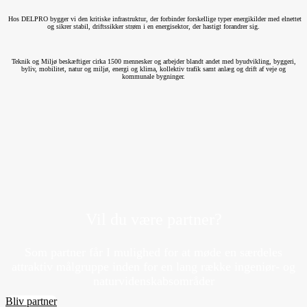
Hos DELPRO bygger vi den kritiske infrastruktur, der forbinder forskellige typer energikilder med elnettet
og sikrer stabil, driftssikker strøm i en energisektor, der hastigt forandrer sig.
Teknik og Miljø beskæftiger cirka 1500 mennesker og arbejder blandt andet med byudvikling, byggeri,
byliv, mobilitet, natur og miljø, energi og klima, kollektiv trafik samt anlæg og drift af veje og
kommunale bygninger.
Vil du være partner?
Som partner får I mulighed for at møde en særdeles
attraktiv målgruppe inden for en lang række ingeniør- og
naturvidenskabsområder
Bliv partner