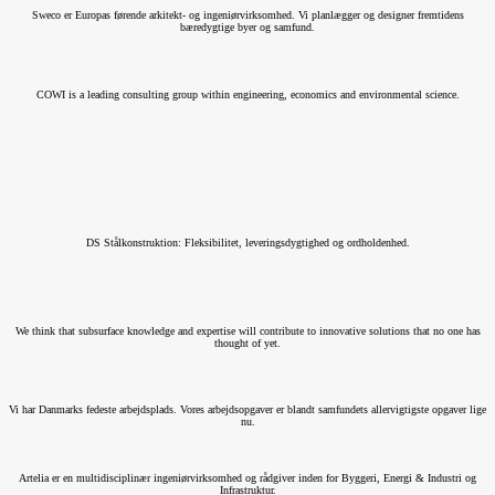
Sweco er Europas førende arkitekt- og ingeniørvirksomhed. Vi planlægger og designer fremtidens
bæredygtige byer og samfund.
COWI is a leading consulting group within engineering, economics and environmental science.
DS Stålkonstruktion: Fleksibilitet, leveringsdygtighed og ordholdenhed.
We think that subsurface knowledge and expertise will contribute to innovative solutions that no one has
thought of yet.
Vi har Danmarks fedeste arbejdsplads. Vores arbejdsopgaver er blandt samfundets allervigtigste opgaver lige
nu.
Artelia er en multidisciplinær ingeniørvirksomhed og rådgiver inden for Byggeri, Energi & Industri og
Infrastruktur.