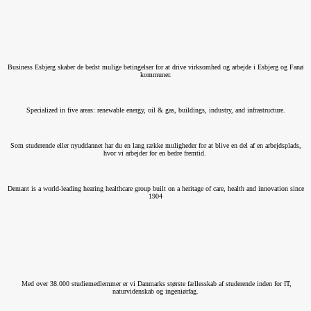
Business Esbjerg skaber de bedst mulige betingelser for at drive virksomhed og arbejde i Esbjerg og Fanø
kommuner.
Specialized in five areas: renewable energy, oil & gas, buildings, industry, and infrastructure.
Som studerende eller nyuddannet har du en lang række muligheder for at blive en del af en arbejdsplads,
hvor vi arbejder for en bedre fremtid.
Demant is a world-leading hearing healthcare group built on a heritage of care, health and innovation since
1904
Med over 38.000 studiemedlemmer er vi Danmarks største fællesskab af studerende inden for IT,
naturvidenskab og ingeniørfag.