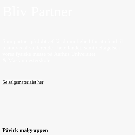
Bliv Partner
Som partner på Jobtræf får du mulighed for at nå ud til
tusindvis af studerende i hele landet, samt deltagelse i
vores fysiske messe på Aarhus Universitet
& Maskinmesterskole
Se salgsmaterialet her
Påvirk målgruppen