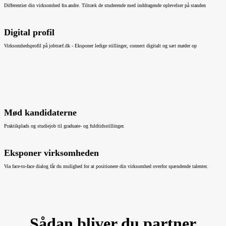
Differentier din virksomhed fra andre. Tiltræk de studerende med inddragende oplevelser på standen
Digital profil
Virksomhedsprofil på jobtræf.dk - Eksponer ledige stillinger, connect digitalt og sæt møder op
Mød kandidaterne
Praktikplads og studiejob til graduate- og fuldtidsstillinger.
Eksponer virksomheden
Via face-to-face dialog får du mulighed for at positionere din virksomhed overfor spændende talenter.
Sådan bliver du partner