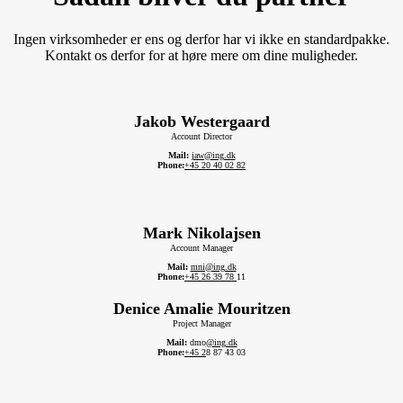
Ingen virksomheder er ens og derfor har vi ikke en standardpakke.
Kontakt os derfor for at høre mere om dine muligheder.
Jakob Westergaard
Account Director
Mail:
jaw@ing.dk
Phone:
+45 20 40 02 82
Mark Nikolajsen
Account Manager
Mail:
mni@ing.dk
Phone:
+45 26 39 78
11
Denice Amalie Mouritzen
Project Manager
Mail:
dmo
@ing.dk
Phone:
+45 2
8 87 43 03