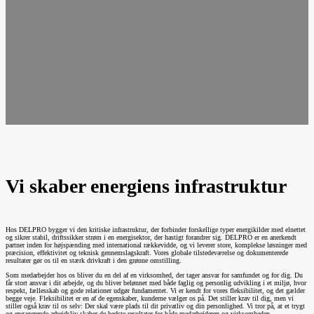
Vi skaber energiens infrastruktur
Hos DELPRO bygger vi den kritiske infrastruktur, der forbinder forskellige typer energikilder med elnettet
og sikrer stabil, driftssikker strøm i en energisektor, der hastigt forandrer sig. DELPRO er en anerkendt
partner inden for højspænding med international rækkevidde, og vi leverer store, komplekse løsninger med
præcision, effektivitet og teknisk gennemslagskraft. Vores globale tilstedeværelse og dokumenterede
resultater gør os til en stærk drivkraft i den grønne omstilling.
Som medarbejder hos os bliver du en del af en virksomhed, der tager ansvar for samfundet og for dig. Du
får stort ansvar i dit arbejde, og du bliver belønnet med både faglig og personlig udvikling i et miljø, hvor
respekt, fællesskab og gode relationer udgør fundamentet. Vi er kendt for vores fleksibilitet, og det gælder
begge veje. Fleksibilitet er en af de egenskaber, kunderne vælger os på. Det stiller krav til dig, men vi
stiller også krav til os selv: Der skal være plads til dit privatliv og din personlighed. Vi tror på, at et trygt
og engagerende arbejdsliv skaber de bedste resultater for både medarbejderen og virksomheden.