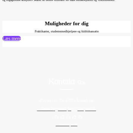
Muligheder for dig
Praktikanter, studentermedhjælpere og fuldtidsansatte
Læs mere
Kontakt os
Bavnevej 50, 6580 Vamdrup
Sara Søgaard:
ssg@delpro.dk
+45 42 13 12 75
www.delpro.dk