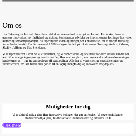
Om os
Hos Teknologisk Institut bliver du en del af en virksomhed, som gør en forskel. En forskel, hvor vi
gennem innovation, høj faglighed og alsidige kompetencer udvikler og implementerer løsninger hos vores
kunder og samarbejdspartnere. Vi tager nyeste viden og bringer den i anvendelse, for vi tror på teknologi
for en bedre fremtid. Du får mere end 1.100 kollegaer fordelt på lokationerne: Taastrup, Aarhus, Odense,
Skejby, Jyllinge og Sdr. Stenderup.
Vi er repræsenteret i stort set alle industrier, og vi skaber værdi og resultater for over 10.000 kunder om
året. Vi er mange ingeniører og cand.scient.’er, flere med en ph.d., men også andre uddannelsesretninger
kendetegner os – lige fra antropologer til cand.polit.er. Alle har vi vores særlige specialiseringer og
interessefelter, hvilket tilsammen gør os til en faglig mangfoldig og innovativ arbejdsplads.
Muligheder for dig
Vi er altid på udkig efter flere innovative kolleger, der gør en forskel. Vi søger praktikanter,
studentermedhjælpere, fuldtidsansatte, deltidsansatte og erhvervs Ph.D
Læs mere