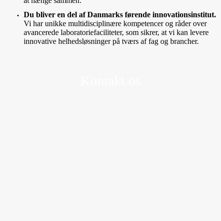
at hænge sammen.
Du bliver en del af Danmarks førende innovationsinstitut.
Vi har unikke multidisciplinære kompetencer og råder over
avancerede laboratoriefaciliteter, som sikrer, at vi kan levere
innovative helhedsløsninger på tværs af fag og brancher.
Kontakt os
Gregersensvej 1, 2630 Taastrup
crk
@teknologisk.dk
+45 72 20 28 20
https://www.teknologisk.dk/
Besøg vores LinkedIn