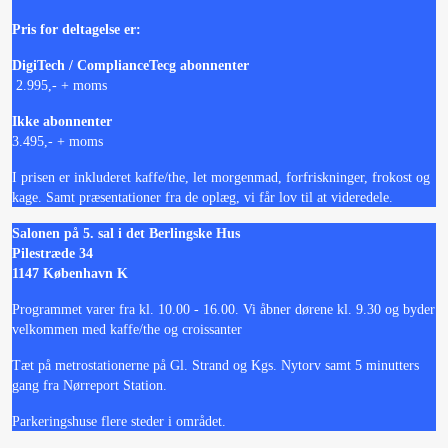
Pris for deltagelse er:
DigiTech / ComplianceTecg abonnenter
2.995,- + moms
Ikke abonnenter
3.495,- + moms
I prisen er inkluderet kaffe/the, let morgenmad, forfriskninger, frokost og
kage. Samt præsentationer fra de oplæg, vi får lov til at videredele.
Salonen på 5. sal i det Berlingske Hus
Pilestræde 34
1147 København K
Programmet varer fra kl. 10.00 - 16.00. Vi åbner dørene kl. 9.30 og byder
velkommen med kaffe/the og croissanter
Tæt på metrostationerne på Gl. Strand og Kgs. Nytorv samt
5 minutters
gang fra Nørreport Station.
Parkeringshuse flere steder i området.