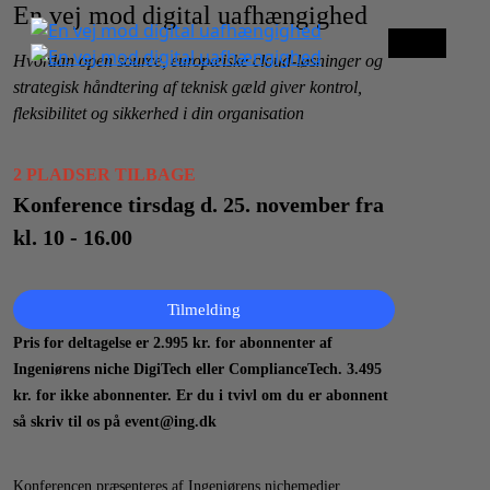
En vej mod digital uafhængighed
Menu
Hvordan open source, europæiske cloud-løsninger og
strategisk håndtering af teknisk gæld giver kontrol,
fleksibilitet og sikkerhed i din organisation
2 PLADSER TILBAGE
Konference tirsdag d. 25. november fra
kl. 10 - 16.00
Scroll
Tilmelding
Down
Pris for deltagelse er 2.995 kr. for abonnenter af
Ingeniørens niche DigiTech eller ComplianceTech. 3.495
kr. for ikke abonnenter. Er du i tvivl om du er abonnent
så skriv til os på event@ing.dk
Konferencen præsenteres af Ingeniørens nichemedier