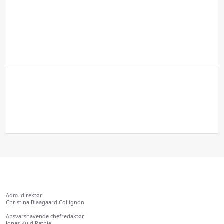
from public sector customers who completed a
successful migration to open source solutions.
Business Project Manager Nina Müller, Nextcloud
15.55
Tak for i dag
-
16.00
Vi tager de sidste spørgsmål fra salen, og binder en
sløjfe på dagen når de vigtigste pointer ridses op.
Adm. direktør
Christina Blaagaard Collignon
Ansvarshavende chefredaktør
Jonas Kuld Rathje