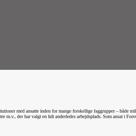
itutioner med ansatte inden for mange forskellige faggrupper – både mili
stre m.v., der har valgt en lidt anderledes arbejdsplads. Som ansat i Fo