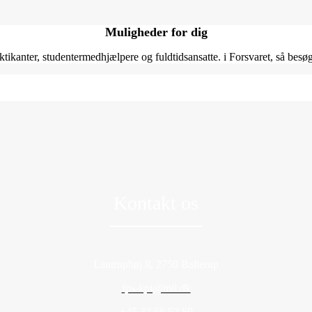
Muligheder for dig
tikanter, studentermedhjælpere og fuldtidsansatte. i Forsvaret, så besøg
Kontakt os
Lautruphøj 8, 2750 Ballerup
fps-kpi@mil.dk
+45 32 66 52 60