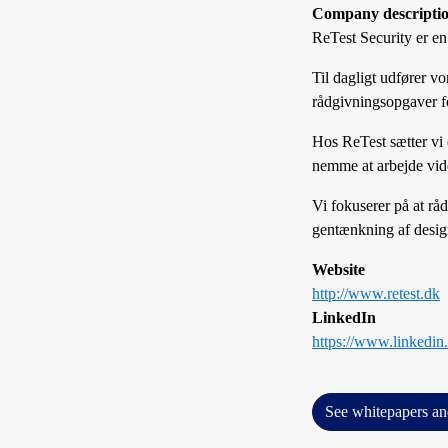
Company descripti
ReTest Security er en
Til dagligt udfører v
rådgivningsopgaver for
Hos ReTest sætter vi 
nemme at arbejde vid
Vi fokuserer på at råd
gentænkning af desig
Website
http://www.retest.dk
LinkedIn
https://www.linkedin
See whitepapers an