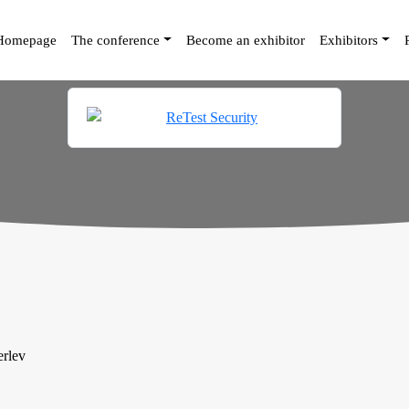
Homepage
The conference
Become an exhibitor
Exhibitors
rlev