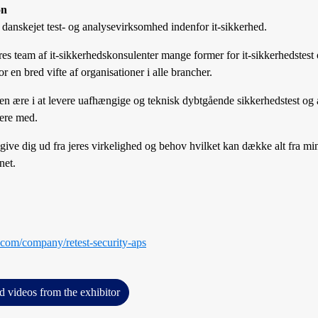
on
 danskejet test- og analysevirksomhed indenfor it-sikkerhed.
ores team af it-sikkerhedskonsulenter mange former for it-sikkerhedstest
 en bred vifte af organisationer i alle brancher.
en ære i at levere uafhængige og teknisk dybtgående sikkerhedstest og a
ere med.
give dig ud fra jeres virkelighed og behov hvilket kan dække alt fra mind
net.
.com/company/retest-security-aps
d videos from the exhibitor