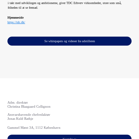
i takt med udviklingen og ambitionerne, giver TDC Erhverv virksomheder, store som små,
friheden til at se fremad.
Hjemmeside
https://tdc.dk/
Se whitepapers og videoer fra udstilleren
Adm. direktør
Christina Blaagaard Collignon
Ansvarshavende chefredaktør
Jonas Kuld Rathje
Gammel Mønt 3A, 1112 København