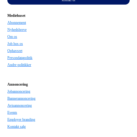
Kontakt os
Mediehuset
Abonnement
Nyhedsbreve
Om os
Job hos os
Ophavsret
Persondatapolitik
Andre politikker
Annoncering
Jobannoncering
Bannerannoncering
Avisannoncering
Events
Employer branding
Kontakt salg