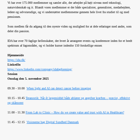
Vi har over 175.000 medlemmer og samler alle, der arbejder på højt niveau med teknologi,
naturvidenskab og it. Blandt vores medlemmer er der både specialister, generalister, medarbejdere,
ledere og selvstændige, og vi understøtter medlemmerne gennem hele livet fra studiet til og med
pensionen.
Som medlem får du adgang til den nyeste viden og mulighed for at dele erfaringer med andre, som
deler din passion.
IDA har over 70 faglige fællesskaber, der hvert år arrangerer events og konferencer inden for et bredt
spektrum af fagområder, og vi holder kurser indenfor 150 forskellige emner.
Hjemmeside
https://ida.dk/
LinkedIn
https://www.linkedin.com/company/idafagforening/
Session
Onsdag den 5. november 2025
09.30 - 10.00
When light and AI can detect cancer before imaging
10.15 - 10.45
Teranostik: Når ét lægemiddel både afslører og angriber kræften – præcist, effektivt
og skånsomt
11.00 - 11.30
From Lab to Clinic – How do we create value and trust with AI in Healthcare?
11.45 - 12.15
Visionerne bag Digital Sundhed Danmark