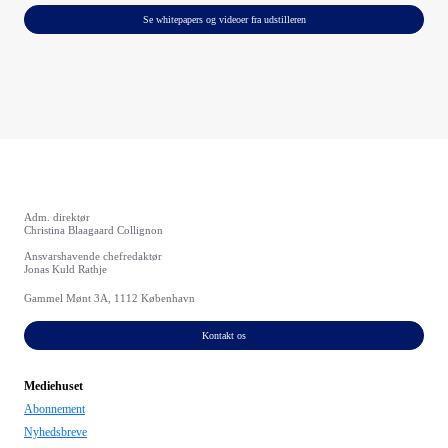
Se whitepapers og videoer fra udstilleren
Adm. direktør
Christina Blaagaard Collignon
Ansvarshavende chefredaktør
Jonas Kuld Rathje
Gammel Mønt 3A, 1112 København
Kontakt os
Mediehuset
Abonnement
Nyhedsbreve