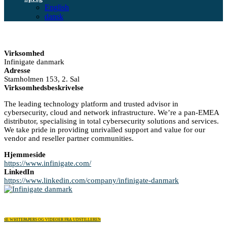
English
dansk
Virksomhed
Infinigate danmark
Adresse
Stamholmen 153, 2. Sal
Virksomhedsbeskrivelse
The leading technology platform and trusted advisor in
cybersecurity, cloud and network infrastructure. We’re a pan-EMEA
distributor, specialising in total cybersecurity solutions and services.
We take pride in providing unrivalled support and value for our
vendor and reseller partner communities.
Hjemmeside
https://www.infinigate.com/
LinkedIn
https://www.linkedin.com/company/infinigate-danmark
SE WHITEPAPERS OG VIDEOER FRA UDSTILLEREN