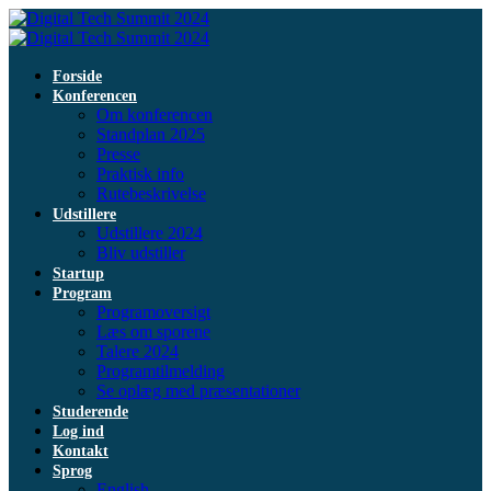
Forside
Konferencen
Om konferencen
Standplan 2025
Presse
Praktisk info
Rutebeskrivelse
Udstillere
Udstillere 2024
Bliv udstiller
Startup
Program
Programoversigt
Læs om sporene
Talere 2024
Programtilmelding
Se oplæg med præsentationer
Studerende
Log ind
Kontakt
Sprog
English