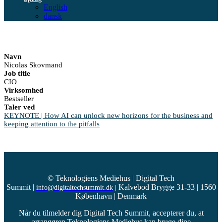
English
dansk
Navn
Nicolas Skovmand
Job title
CIO
Virksomhed
Bestseller
Taler ved
KEYNOTE | How AI can unlock new horizons for the business and
keeping attention to the pitfalls
© Teknologiens Mediehus | Digital Tech
Summit
|
Kalvebod Brygge 31-33 | 1560
info@digitaltechsummit.dk
|
København | Denmark
Når du tilmelder dig Digital Tech Summit, accepterer du, at
arrangøren Teknologiens Mediehus kan bruge dine