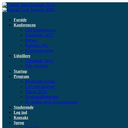
Forside
Konferencen
Om konferencen
Standplan 2025
Presse
Praktisk info
Rutebeskrivelse
Udstillere
Udstillere 2024
Bliv udstiller
Startup
Program
Programoversigt
Læs om sporene
Talere 2024
Programtilmelding
Se oplæg med præsentationer
Studerende
Log ind
Kontakt
Sprog
English