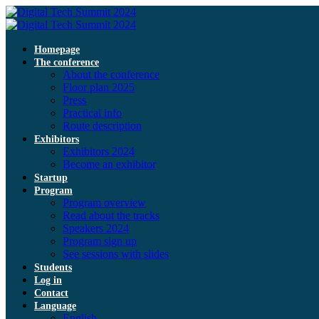
Homepage
The conference
About the conference
Floor plan 2025
Press
Practical info
Route description
Exhibitors
Exhibitors 2024
Become an exhibitor
Startup
Program
Program overview
Read about the tracks
Speakers 2024
Program sign up
See sessions with slides
Students
Log in
Contact
Language
English