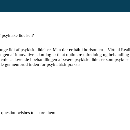
 psykiske lidelser?
unge lidt af psykiske lidelser. Men der er håb i horisonten – Virtual R
gen af innovative teknologier til at optimere udredning og behandling af
 er særdeles lovende i behandlingen af svære psykiske lidelser som psy
le gennembrud inden for psykiatrisk praksis.
in question wishes to share them.