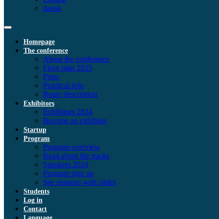
dansk
Homepage
The conference
About the conference
Floor plan 2025
Press
Practical info
Route description
Exhibitors
Exhibitors 2024
Become an exhibitor
Startup
Program
Program overview
Read about the tracks
Speakers 2024
Program sign up
See sessions with slides
Students
Log in
Contact
Language