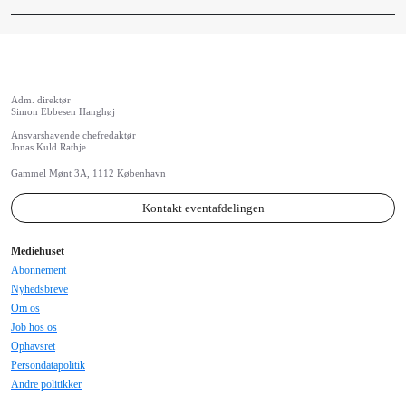
Adm. direktør
Simon Ebbesen Hanghøj
Ansvarshavende chefredaktør
Jonas Kuld Rathje
Gammel Mønt 3A, 1112 København
Kontakt eventafdelingen
Mediehuset
Abonnement
Nyhedsbreve
Om os
Job hos os
Ophavsret
Persondatapolitik
Andre politikker