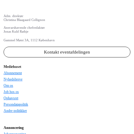
Adm. direktør
Christina Blaagaard Collignon
Ansvarshavende chefredaktør
Jonas Kuld Rathje
Gammel Mønt 3A, 1112 København
Kontakt eventafdelingen
Mediehuset
Abonnement
Nyhedsbreve
Om os
Job hos os
Ophavsret
Persondatapolitik
Andre politikker
Annoncering
Jobannoncering