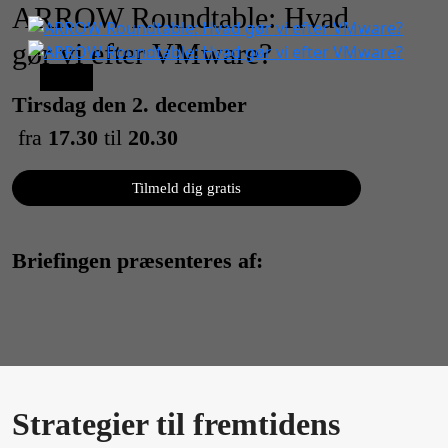
ARROW Roundtable: Hvad
gør vi efter VMware?
Menu
Tirsdag den 2. december
fra
17.30
til
20.30
Scroll
Tilmeld dig gratis
Down
Briefingen præsenteres af:
Strategier til fremtidens