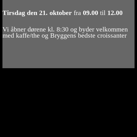
Tirsdag den 21. oktober
fra
09.00
til
12.00
Vi åbner dørene kl. 8:30 og byder velkommen
med kaffe/the og Bryggens bedste croissanter
Hvorfor er det vigtigt at have fokus på 3.
parts-cyberrisiko?
Når organisationer giver deres it-leverandører adgang til deres
faciliteter, netværk og data, sker det ofte med langt mindre omhu og