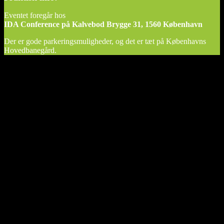
Eventet foregår hos
IDA Conference på Kalvebod Brygge 31, 1560 København
Der er gode parkeringsmuligheder, og det er tæt på Københavns
Hovedbanegård.
Mød talerne
Dagens program