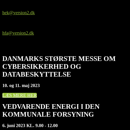
Helle Kirk
Seniorkonsulent
hek@version2.dk
Helle Francois Andersen
Commercial Brand Manager
hfa@version2.dk
DANMARKS STØRSTE MESSE OM
CYBERSIKKERHED OG
DATABESKYTTELSE
10. og 11. maj 2023
LÆS MERE HER
VEDVARENDE ENERGI I DEN
KOMMUNALE FORSYNING
6. juni 2023 KL. 9.00 - 12.00