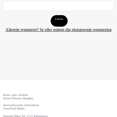
Fortsæt
Allerede registreret? Se eller rediger din eksisterende registrering
Konst. adm. direktør
Simon Ebbesen Hanghøj
Ansvarshavende chefredaktør
Jonas Kuld Rathje
Gammel Mønt 3A, 1112 København