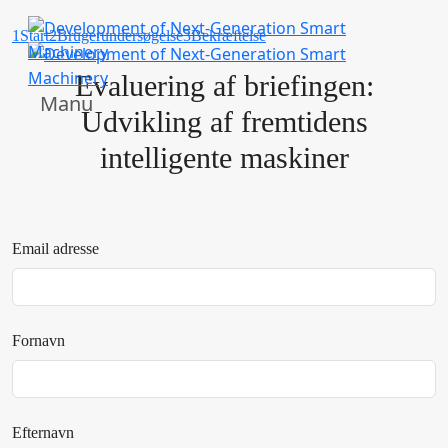
1
Start
2
Brugerundersøgelse
3
Bekræftelse
Evaluering af briefingen:
Manu
Udvikling af fremtidens
intelligente maskiner
Email adresse
Fornavn
Efternavn