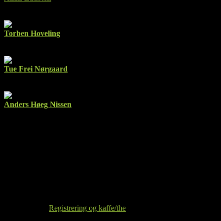
Head of Solutions Operations
ScanNet
Torben Hoveling
Business Unit Director
Arrow ECS
Tue Frei Nørgaard
Senior Solutions Consultant
Palo Alto Networks
Anders Høeg Nissen
Moderator
PodLAB
Dagens program
08.30
Registrering og kaffe/the
-