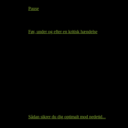
10.20
Pause
-
10.40
Før, under og efter en kritisk hændelse
Do's and Don'ts under hændelser
Med afsæt i forståelsen af hvordan cyberkriminelle
arbejder, skabes et overblik over både tiltag og
10.40
prioriteringer der skaber størst værdi for en
-
virksomhed under og efter en kritisk hændelse
11.15
finder sted. Deltagerne får direkte indblik i, hvad
der desværre sikrer success for de cyberkriminelle,
samt anbefalinger til her&nu handlinger.
Solutions Consultant, Tue Nørgaard, Palo Alto
Networks
Sådan sikrer du dig optimalt mod nedetid...
...og sådan kommer du hurtigt i luften igen - hvis