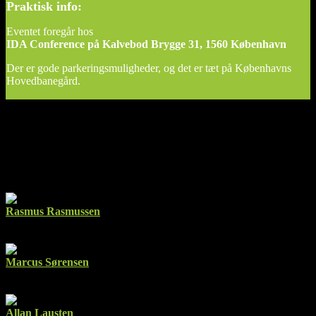
Praktisk info:
Eventet foregår hos
IDA Conference på Kalvebod Brygge 31, 1560 København
Der er gode parkeringsmuligheder, og det er tæt på Københavns
Hovedbanegård.
Mød talerne
Rasmus Rasmussen
Vice President, IT, Enterprise Platforms & Security
Demant A/S
Marcus Sørensen
Senior Sales Manager
ScanNet
Allan Lausten