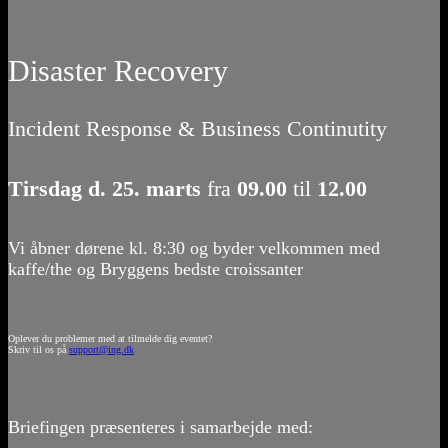
Disaster Recovery
Incident Response & Business Continutity
Tirsdag d. 25. marts
fra
09.00
til
12.00
Vi åbner dørene kl. 8:30 og byder velkommen med
kaffe/the og Bryggens bedste croissanter
Oplever du problemer med at tilmelde dig eventet?
Skriv til os på
support@ing.dk
Briefingen præsenteres i samarbejde med: