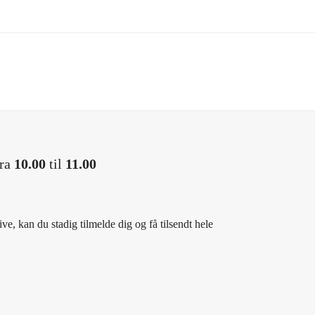
 seer kan stille dine spørgsmål direkte til ekspertpanelet under udsend
nde bemærkninger og tak for i dag
f de vigtigste konklusioner og de sidste spørgsmål til panelet
fra
10.00
til
11.00
ive, kan du stadig tilmelde dig og få tilsendt hele