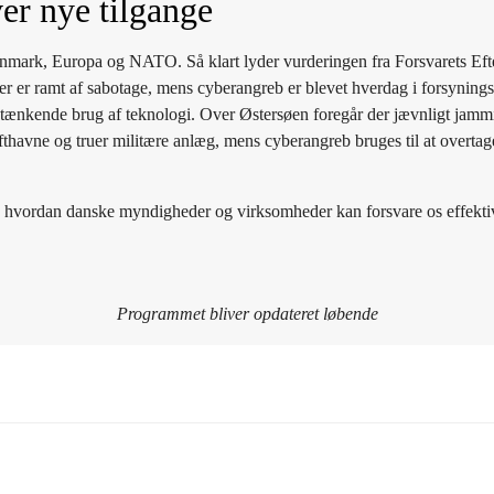
er nye tilgange
mark, Europa og NATO. Så klart lyder vurderingen fra Forsvarets Efte
r er ramt af sabotage, mens cyberangreb er blevet hverdag i forsynings
tænkende brug af teknologi. Over Østersøen foregår der jævnligt jammin
fthavne og truer militære anlæg, mens cyberangreb bruges til at overtage
å, hvordan danske myndigheder og virksomheder kan forsvare os effekti
Programmet bliver opdateret løbende
t og introduktion
panelet har ordet