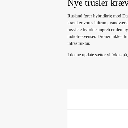
Nye trusler kræv
Rusland fører hybridkrig mod Dan
krænker vores luftrum, vandværke
russiske hybride angreb er den ny
radiofrekvenser. Droner lukker lu
infrastruktur.
I denne update sætter vi fokus p
10.00 - 10.05
Velkoms
10.05 - 10.50
Ekspert