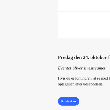
Husk du som
10.50 - 11.00
Afslutte
Opsamling a
Fredag den 24. oktober
Eventet bliver livestreamet
Hvis du er forhindret i at se med l
optagelsen efter udsendelsen.
Kontakt os