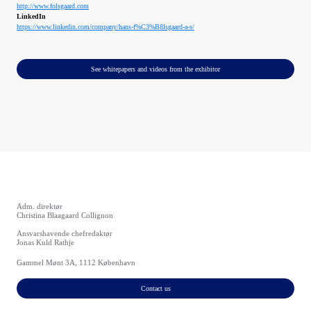
http://www.folsgaard.com
LinkedIn
https://www.linkedin.com/company/hans-f%C3%B8lsgaard-a-s/
See whitepapers and videos from the exhibitor
Adm. direktør
Christina Blaagaard Collignon
Ansvarshavende chefredaktør
Jonas Kuld Rathje
Gammel Mønt 3A, 1112 København
Contact us