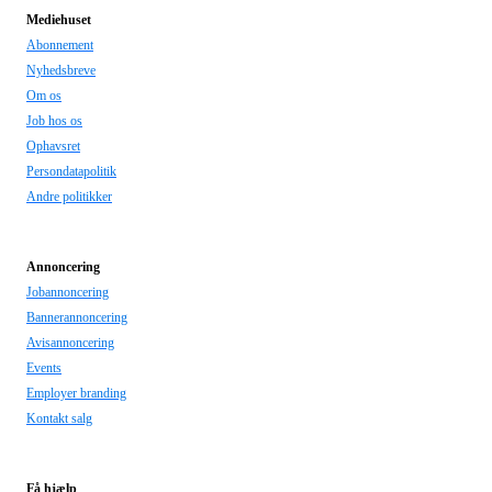
Mediehuset
Abonnement
Nyhedsbreve
Om os
Job hos os
Ophavsret
Persondatapolitik
Andre politikker
Annoncering
Jobannoncering
Bannerannoncering
Avisannoncering
Events
Employer branding
Kontakt salg
Få hjælp