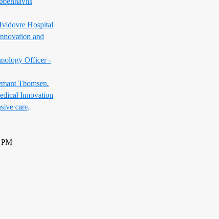
Københavns
Hvidovre Hospital
Innovation and
nology Officer -
emant Thomsen.
edical Innovation
sive care,
0 PM