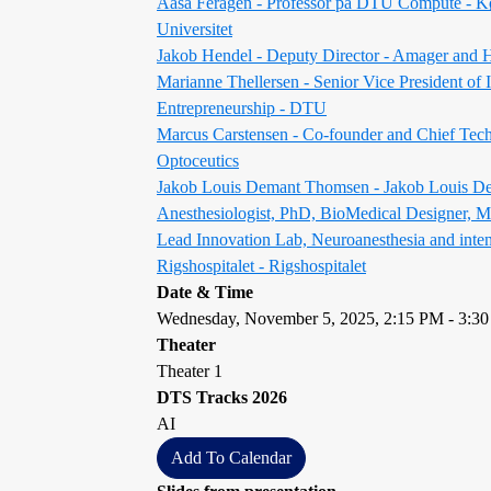
Aasa Feragen - Professor på DTU Compute - 
Universitet
Jakob Hendel - Deputy Director - Amager and 
Marianne Thellersen - Senior Vice President of 
Entrepreneurship - DTU
Marcus Carstensen - Co-founder and Chief Tech
Optoceutics
Jakob Louis Demant Thomsen - Jakob Louis D
Anesthesiologist, PhD, BioMedical Designer, M
Lead Innovation Lab, Neuroanesthesia and inten
Rigshospitalet - Rigshospitalet
Date & Time
Wednesday, November 5, 2025, 2:15 PM - 3:3
Theater
Theater 1
DTS Tracks 2026
AI
Add To Calendar