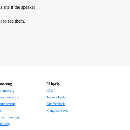
s site if the speaker
r to see them.
ncering
Få hjælp
nnoncering
FAQ
erannoncering
Teknisk hjælp
annoncering
Giv feedback
ts
Manglende avis
oyer branding
kt salg