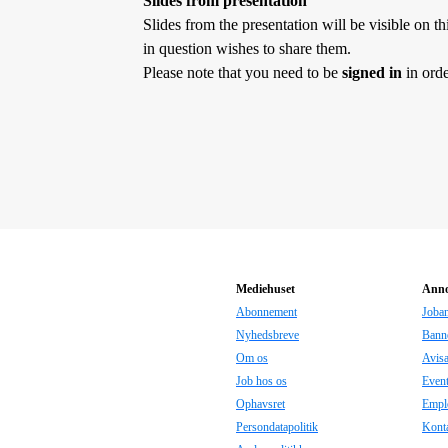
Slides from presentation
Slides from the presentation will be visible on thi
in question wishes to share them.
Please note that you need to be
signed in
in orde
Mediehuset
Anno
Abonnement
Joba
Nyhedsbreve
Bann
Om os
Avis
Job hos os
Even
Ophavsret
Empl
Persondatapolitik
Konta