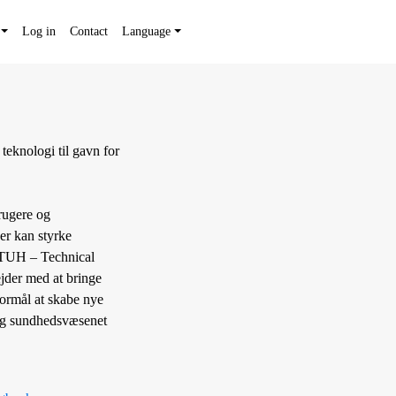
Log in
Contact
Language
teknologi til gavn for
rugere og
der kan styrke
 TUH – Technical
jder med at bringe
formål at skabe nye
 og sundhedsvæsenet