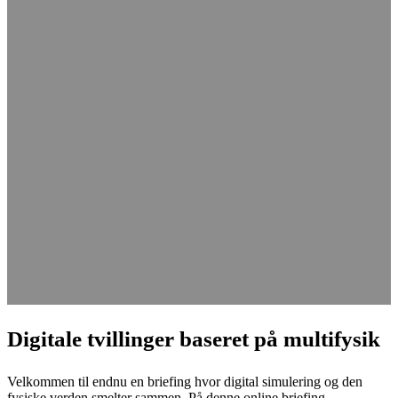
Networks (AI) brugen af digitale
tvillinger
Torsdag den 6. juni
fra
10.00
til
11.00
Briefingen præsenteres af:
Digitale tvillinger baseret på multifysik
Velkommen til endnu en briefing hvor digital simulering og den
fysiske verden smelter sammen. På denne online briefing