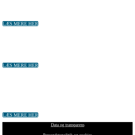
DATABESKYTTELSE
10. og 11. maj 2023
LÆS MERE HER
VEDVARENDE ENERGI I DEN
KOMMUNALE FORSYNING
6. juni 2023 KL. 9.00 - 12.00
LÆS MERE HER
BLIV OPDATERET PÅ DEN SENESTE
UDVIKLING INDEN FOR DATA &
ANALYSE
17. april 2023 KL. 9.00 - 11.30
LÆS MERE HER
Data og transparens