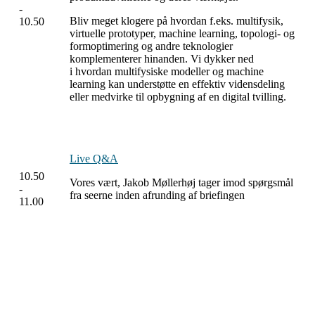
-
Bliv meget klogere på hvordan f.eks. multifysik,
10.50
virtuelle prototyper, machine learning, topologi- og
formoptimering og andre teknologier
komplementerer hinanden. Vi dykker ned
i hvordan multifysiske modeller og machine
learning kan understøtte en effektiv vidensdeling
eller medvirke til opbygning af en digital tvilling.
Live Q&A
10.50
Vores vært, Jakob Møllerhøj tager imod spørgsmål
-
fra seerne inden afrunding af briefingen
11.00
DANMARKS STØRSTE MESSE OM
CYBERSIKKERHED OG