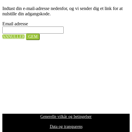
Indtast din e-mail-adresse nedenfor, og vi sender dig et link for at
nulstille din adgangskode.
Email adresse
ANNULLER
GEM
Generelle vilkår og betingelser
Data og transparens