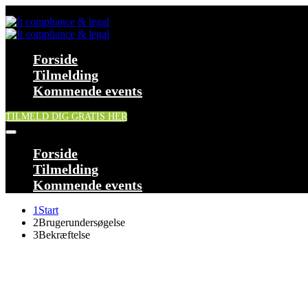
Forside
Tilmelding
Kommende events
TILMELD DIG GRATIS HER
Forside
Tilmelding
Kommende events
1
Start
2
Brugerundersøgelse
3
Bekræftelse