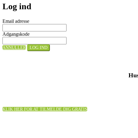
Log ind
Email adresse
Adgangskode
ANNULLER
LOG IND
Hus
KLIK HER FOR AT TILMELDE DIG GRATIS