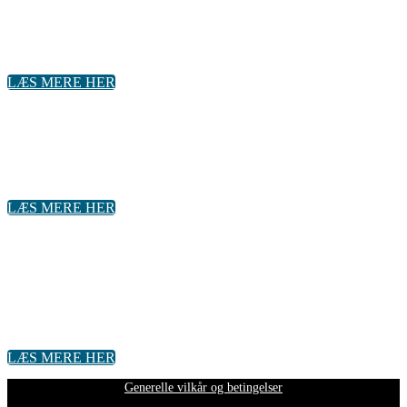
DATABESKYTTELSE
10. og 11. maj 2023
LÆS MERE HER
VEDVARENDE ENERGI I DEN
KOMMUNALE FORSYNING
6. juni 2023 KL. 9.00 - 12.00
LÆS MERE HER
BLIV OPDATERET PÅ DEN SENESTE
UDVIKLING INDEN FOR DATA &
ANALYSE
17. april 2023 KL. 9.00 - 11.30
LÆS MERE HER
Generelle vilkår og betingelser