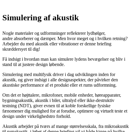
Simulering af akustik
Nogle materialer og udformninger reflekterer lydbølger,
andre absorberer og dæmper. Men hvor meget og i hvilken retning?
Arbejder du med akustik eller vibrationer er denne briefing
skræddersyet til dig!
Få indsigt i hvordan man kan simulere lydens bevægelser og bliv i
stand til at justere design løbende.
Simulering med multifysik driver i dag udviklingen inden for
akustik, og giver indsigt i alle designaspekter, der påvirker den
akustiske performance af et produkt eller et rums udformning.
Om det er højttalere, mikrofoner, mobile enheder, høreapparater,
bygningsakustik, akustik i biler, ultralyd eller ikke-destruktiv
testning (NDT), giver evnen til at koble forskellige fysiske
fænomener dig mulighed for at forudse, optimere og virtuelt teste et
design under virkelighedstro forhold.
Akustik arbejder på tværs af mange størrelsesskala, fra mikroakustik
til rumakustik, i løbet af denne briefing vil vi både kigge på hvilke