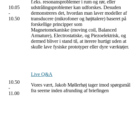
f.eks. resonansproblemer i rum og rør, eller
10.05
udstrålingsproblemer kan udforskes. Desuden
-
demonstreres det, hvordan man laver modeller af
10.50
transducere (mikrofoner og højttalere) baseret på
forskellige principper som
Magnetomekaniske (moving coil, Balanced
Armature), Electrostatiske, og Piezoelektrisk, og
dermed bliver i stand til, at iterere hurtigt uden at
skulle lave fysiske prototyper eller dyre værktøjer.
Live Q&A
10.50
Vores vært, Jakob Møllerhøj tager imod spørgsmål
-
fra seerne inden afrunding af briefingen
11.00
DANMARKS STØRSTE MESSE OM
CYBERSIKKERHED OG