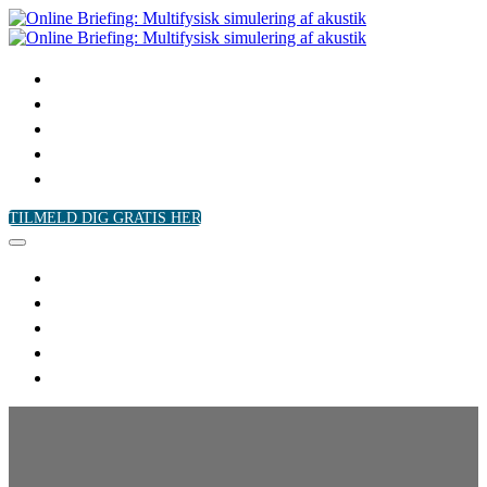
Forside
Tilmelding
Mød partneren
Kommende events
Se briefingen
TILMELD DIG GRATIS HER
Forside
Tilmelding
Mød partneren
Kommende events
Se briefingen