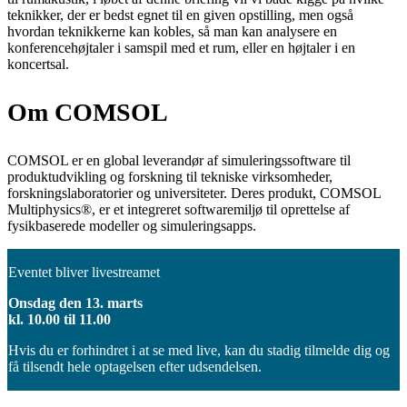
teknikker, der er bedst egnet til en given opstilling, men også
hvordan teknikkerne kan kobles, så man kan analysere en
konferencehøjtaler i samspil med et rum, eller en højtaler i en
koncertsal.
Om COMSOL
COMSOL er en global leverandør af simuleringssoftware til
produktudvikling og forskning til tekniske virksomheder,
forskningslaboratorier og universiteter. Deres produkt, COMSOL
Multiphysics®, er et integreret softwaremiljø til oprettelse af
fysikbaserede modeller og simuleringsapps.
Eventet bliver livestreamet
Onsdag den 13. marts
kl. 10.00 til 11.00
Hvis du er forhindret i at se med live, kan du stadig tilmelde dig og
få tilsendt hele optagelsen efter udsendelsen.