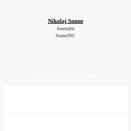
Nikolaj Sonne
Journalist
SonneINC
Dagens program
08.30
Registrering og kaffe/the
-
09.00
09.00
Velkommen
-