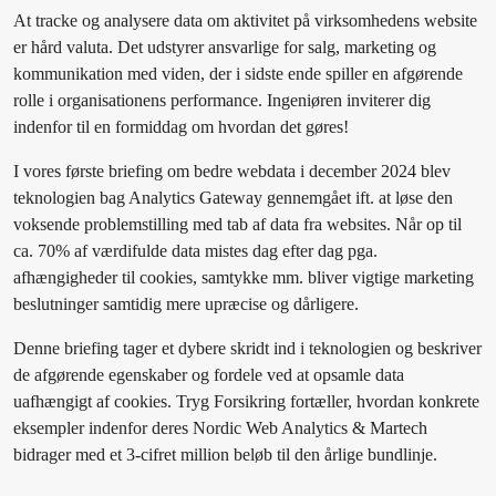
At tracke og analysere data om aktivitet på virksomhedens website
er hård valuta. Det udstyrer ansvarlige for salg, marketing og
kommunikation med viden, der i sidste ende spiller en afgørende
rolle i organisationens performance. Ingeniøren inviterer dig
indenfor til en formiddag om hvordan det gøres!
I vores første briefing om bedre webdata i december 2024 blev
teknologien bag Analytics Gateway gennemgået ift. at løse den
voksende problemstilling med tab af data fra websites. Når op til
ca. 70% af værdifulde data mistes dag efter dag pga.
afhængigheder til cookies, samtykke mm. bliver vigtige marketing
beslutninger samtidig mere upræcise og dårligere.
Denne briefing tager et dybere skridt ind i teknologien og beskriver
de afgørende egenskaber og fordele ved at opsamle data
uafhængigt af cookies. Tryg Forsikring fortæller, hvordan konkrete
eksempler indenfor deres Nordic Web Analytics & Martech
bidrager med et 3-cifret million beløb til den årlige bundlinje.