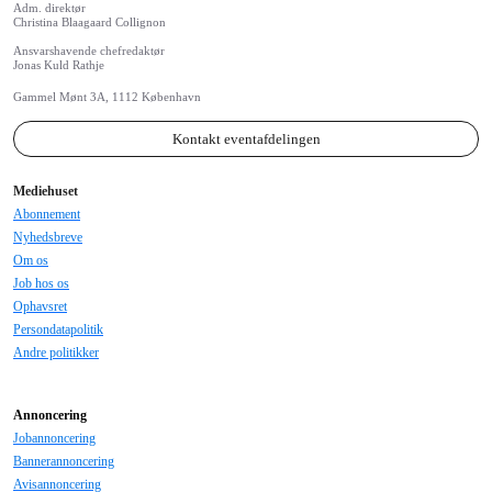
Adm. direktør
Christina Blaagaard Collignon
Ansvarshavende chefredaktør
Jonas Kuld Rathje
Gammel Mønt 3A, 1112 København
Kontakt eventafdelingen
Mediehuset
Abonnement
Nyhedsbreve
Om os
Job hos os
Ophavsret
Persondatapolitik
Andre politikker
Annoncering
Jobannoncering
Bannerannoncering
Avisannoncering