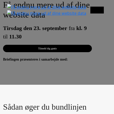
Få endnu mere ud af dine
Menu
website data
Tirsdag den 23. september
fra
kl. 9
til
11.30
Scroll
Down
Tilmeld dig gratis
Briefingen præsenteres i samarbejde med:
Sådan øger du bundlinjen