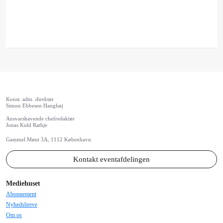
-
12.30
EKTOS invite all delegates for a sandwich and
networking
Konst. adm. direktør
Simon Ebbesen Hanghøj
Ansvarshavende chefredaktør
Jonas Kuld Rathje
Gammel Mønt 3A, 1112 København
Kontakt eventafdelingen
Mediehuset
Abonnement
Nyhedsbreve
Om os