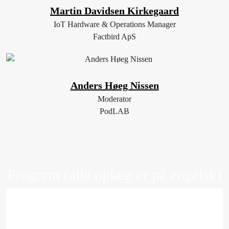
Martin Davidsen Kirkegaard
IoT Hardware & Operations Manager
Factbird ApS
Anders Høeg Nissen
Moderator
PodLAB
Program (alle oplæg er på engelsk)
08.30
Registrering og kaffe/the
-
09.00