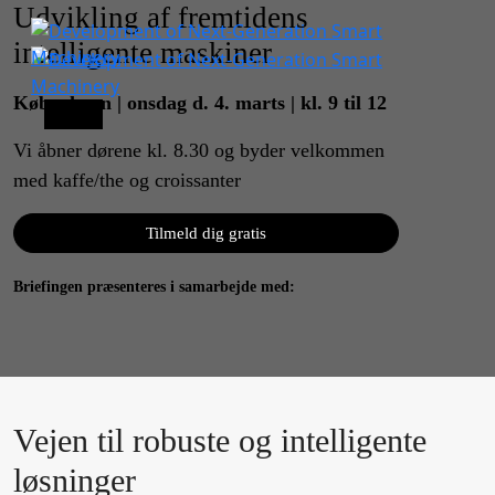
Udvikling af fremtidens
intelligente maskiner
København | onsdag d. 4. marts | kl. 9 til 12
Menu
Vi åbner dørene kl. 8.30 og byder velkommen
Scroll
med kaffe/the og croissanter
Down
Tilmeld dig gratis
Briefingen præsenteres i samarbejde med:
Vejen til robuste og intelligente
løsninger