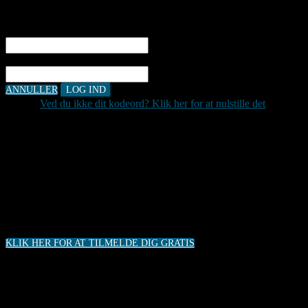
Email adresse
Adgangskode
ANNULLER
LOG IND
Ved du ikke dit kodeord? Klik her for at nulstille det
.
Husk at registrere din tilmelding til Fleksible
elinstallationer i bygninger,
hvis du ønsker at deltage. Tilmeldingen er gratis!
KLIK HER FOR AT TILMELDE DIG GRATIS