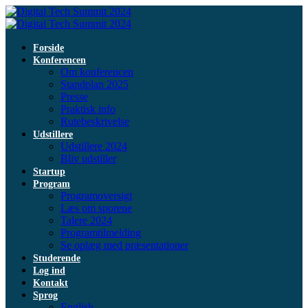
Forside
Konferencen
Om konferencen
Standplan 2025
Presse
Praktisk info
Rutebeskrivelse
Udstillere
Udstillere 2024
Bliv udstiller
Startup
Program
Programoversigt
Læs om sporene
Talere 2024
Programtilmelding
Se oplæg med præsentationer
Studerende
Log ind
Kontakt
Sprog
English