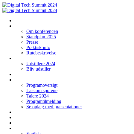
Forside
Konferencen
Om konferencen
Standplan 2025
Presse
Praktisk info
Rutebeskrivelse
Udstillere
Udstillere 2024
Bliv udstiller
Startup
Program
Programoversigt
Læs om sporene
Talere 2024
Programtilmelding
Se oplæg med præsentationer
Studerende
Log ind
Kontakt
Sprog
English