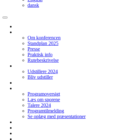
dansk
Forside
Konferencen
Om konferencen
Standplan 2025
Presse
Praktisk info
Rutebeskrivelse
Udstillere
Udstillere 2024
Bliv udstiller
Startup
Program
Programoversigt
Læs om sporene
Talere 2024
Programtilmelding
Se oplæg med præsentationer
Studerende
Log ind
Kontakt
Sprog