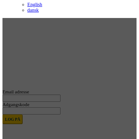
English
dansk
Log ind
Email adresse
Adgangskode
LOG PÅ
Har du glemt dit kodeord? Klik her for at nulstille det