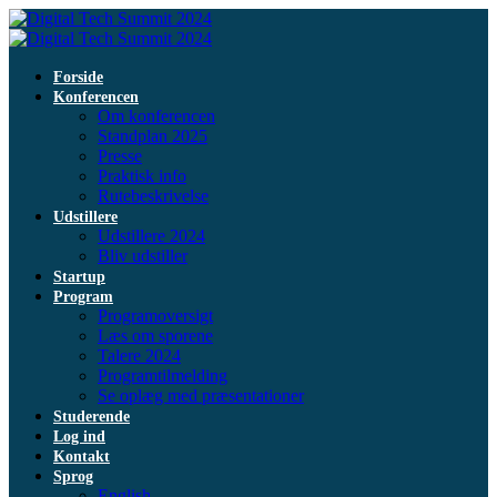
Forside
Konferencen
Om konferencen
Standplan 2025
Presse
Praktisk info
Rutebeskrivelse
Udstillere
Udstillere 2024
Bliv udstiller
Startup
Program
Programoversigt
Læs om sporene
Talere 2024
Programtilmelding
Se oplæg med præsentationer
Studerende
Log ind
Kontakt
Sprog
English