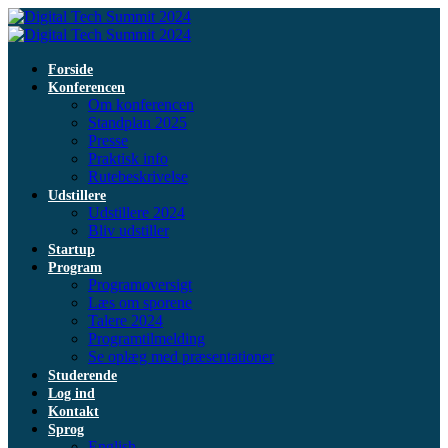
Forside
Konferencen
Om konferencen
Standplan 2025
Presse
Praktisk info
Rutebeskrivelse
Udstillere
Udstillere 2024
Bliv udstiller
Startup
Program
Programoversigt
Læs om sporene
Talere 2024
Programtilmelding
Se oplæg med præsentationer
Studerende
Log ind
Kontakt
Sprog
English