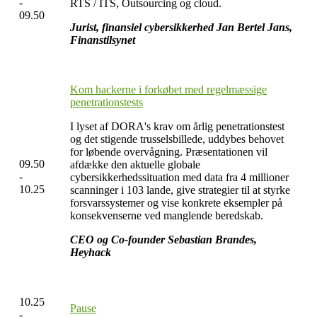
-
RTS / ITS, Outsourcing og cloud.
09.50
Jurist, finansiel cybersikkerhed Jan Bertel Jans,
Finanstilsynet
Kom hackerne i forkøbet med regelmæssige
penetrationstests
I lyset af DORA's krav om årlig penetrationstest
og det stigende trusselsbillede, uddybes behovet
for løbende overvågning. Præsentationen vil
09.50
afdække den aktuelle globale
-
cybersikkerhedssituation med data fra 4 millioner
10.25
scanninger i 103 lande, give strategier til at styrke
forsvarssystemer og vise konkrete eksempler på
konsekvenserne ved manglende beredskab.
CEO og Co-founder Sebastian Brandes,
Heyhack
10.25
Pause
-