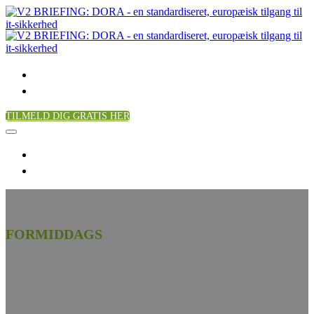
Forside
Kommende events
TILMELD DIG GRATIS HER
Forside
Kommende events
FORMIDDAGS
BRIEFING HOS VERSION2
DORA
- standardiseret finansiel