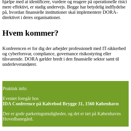
hjælpe med at identificere, vurdere og reagere på operationelle risici
mere effektivt, er stadig undervejs. Begge har betydelig indflydelse
på, hvordan finansielle institutioner skal implementere DORA-
direktivet i deres organisationer.
Hvem kommer?
Konferencen er for dig der arbejder professionelt med IT-sikkerhed
og cyberforsvar, compliance, governance risikostyring eller
tilsvarende. DORA gælder bredt i den finansielle sektor samt til
underleverandører.
Praktisk info:
Eventet foregår hos
IDA Conference på Kalvebod Brygge 31, 1560 København
Der er gode parkeringsmuligheder, og det er tæt på Københavns
Hovedbanegård.