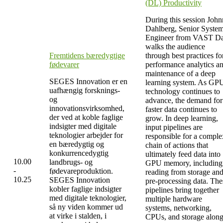
(DL) Productivity
During this session Joh
Dahlberg, Senior Syste
Engineer from VAST Da
walks the audience
Fremtidens bæredygtige
through best practices fo
fødevarer
performance analytics a
maintenance of a deep
SEGES Innovation er en
learning system. As GP
uafhængig forsknings-
technology continues to
og
advance, the demand for
innovationsvirksomhed,
faster data continues to
der ved at koble faglige
grow. In deep learning,
indsigter med digitale
input pipelines are
teknologier arbejder for
responsible for a comple
en bæredygtig og
chain of actions that
konkurrencedygtig
ultimately feed data into
10.00
landbrugs- og
GPU memory, including
-
fødevareproduktion.
reading from storage an
10.25
SEGES Innovation
pre-processing data. The
kobler faglige indsigter
pipelines bring together
med digitale teknologier,
multiple hardware
så ny viden kommer ud
systems, networking,
at virke i stalden, i
CPUs, and storage alon