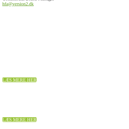
hfa@version2.dk
DANMARKS STØRSTE MESSE OM
CYBERSIKKERHED OG
DATABESKYTTELSE
10. og 11. maj 2023
LÆS MERE HER
VEDVARENDE ENERGI I DEN
KOMMUNALE FORSYNING
6. juni 2023 KL. 9.00 - 12.00
LÆS MERE HER