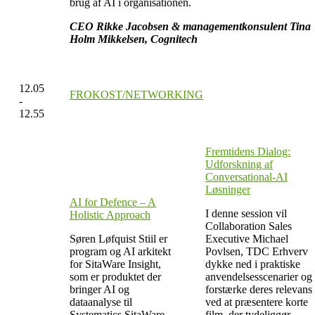
brug af AI i organisationen.
CEO Rikke Jacobsen & managementkonsulent Tina
Holm Mikkelsen, Cognitech
12.05
FROKOST/NETWORKING
-
12.55
Fremtidens Dialog:
Udforskning af
Conversational-AI
Løsninger
AI for Defence – A
I denne session vil
Holistic Approach
Collaboration Sales
Søren Løfquist Stiil er
Executive Michael
program og AI arkitekt
Povlsen, TDC Erhverv
for SitaWare Insight,
dykke ned i praktiske
som er produktet der
anvendelsesscenarier og
bringer AI og
forstærke deres relevans
dataanalyse til
ved at præsentere korte
Systematics SitaWare-
film, der tydeliggør