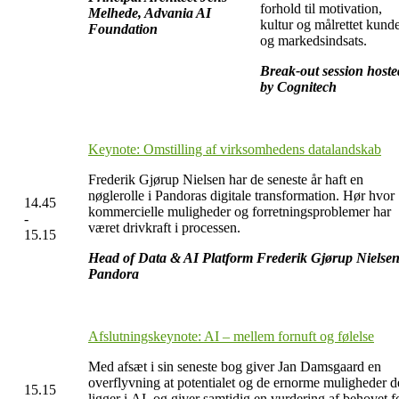
forhold til motivation,
Melhede, Advania AI
kultur og målrettet kund
Foundation
og markedsindsats.
Break-out session hoste
by Cognitech
Keynote: Omstilling af virksomhedens datalandskab
Frederik Gjørup Nielsen har de seneste år haft en
nøglerolle i Pandoras digitale transformation. Hør hvor
14.45
kommercielle muligheder og forretningsproblemer har
-
været drivkraft i processen.
15.15
Head of Data & AI Platform Frederik Gjørup Nielsen
Pandora
Afslutningskeynote: AI – mellem fornuft og følelse
Med afsæt i sin seneste bog giver Jan Damsgaard en
overflyvning at potentialet og de ernorme muligheder d
15.15
ligger i AI, og giver samtidig en vurdering af behovet f