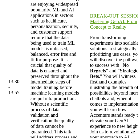
are enjoying widespread
popularity. ML and AI
applications in sectors
BREAK-OUT SESSIO
such as healthcare,
Mastering GenAI: From
personalization, security,
Concept to Reality
and customer support
require that the data
From transforming
being used to train ML
experiments into scalabl
models is unbiased,
solutions to strategically
balanced, error free and
prioritizing use cases, y
fit for purpose. It is
will discover the pathwa
crucial that quality of
to success with "
No
data is ensured and
Regrets
" and "
Strategi
preserved throughout the
Bets
." You will witness
13.30
intermediate steps of
firsthand examples
-
model training before
illustrating the breadth o
13.55
machine learning models
possibilities beyond mer
are put into production.
chatbots and, when it
Without a scientific
comes to implementation
process of data
you will learn how
validation and
Accenture stands ready 
verification the quality
elevate your GenAI
of data cannot be
experience to new height
guaranteed. This talk
Join us to revolutionize
will address process and
your approach to AI!