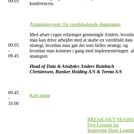
09.05
konferencen.
Åbningskeynote: En værdiskabende datastrategi
Med afsæt i egne erfaringer gennemgår Anders, hvord
man kan drive arbejdet med at skabe en værdifuld data
09.05
strategi, hvordan man gør det som fælles strategi, og
-
hvordan man kommer i gang med implementeringen a
09.45
strategien
Head of Data & Analytics Anders Butzbach
Christensen, Bunker Holding A/S & Terma A/S
09.45
Kort pause
-
10.00
BREAK-OUT SESSIO
Five Lessons for
Improving Deep Learni