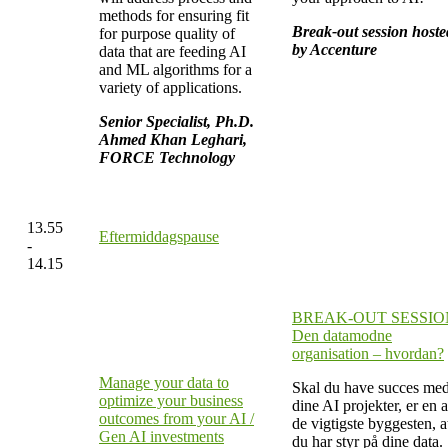
methods for ensuring fit
Break-out session hoste
for purpose quality of
by Accenture
data that are feeding AI
and ML algorithms for a
variety of applications.
Senior Specialist, Ph.D.
Ahmed Khan Leghari,
FORCE Technology
13.55
Eftermiddagspause
-
14.15
BREAK-OUT SESSIO
Den datamodne
organisation – hvordan?
Manage your data to
Skal du have succes me
optimize your business
dine AI projekter, er en a
outcomes from your AI /
de vigtigste byggesten, a
Gen AI investments
du har styr på dine data.