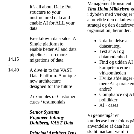
Management konsulent
It’s all about Data: Put
Tina Holm Mikkelsen
g
structure to your
i dybden med værktøjer t
unstructured data and
at udvikle den datadrevn
enable AI for ALL your
strategi og den datadrev
data
organisation, herunder:
Breakdown data silos: A
Udarbejdelse af
Single platform to
datastrategi
enable better AI and data
Test af AI og
pipelines – no more
datamodenhed
14.15
migrations of data
Find og uddan AI
-
kompetencerne i
14.40
A dive-in to the VAST
virksomheden
Data Platform: A unique
Hvilke afdelinger 
new architecture
mere AI -parate e
designed for the future
andre?
Compliance og A
2 examples of Customer
politikker
cases / testimonials
AI - cases
Senior Systems
Vi gennemgår en
Engineer Johnny
kundecase hvor fokus p
Dahlberg, VAST Data
anvendelse af data har
skabt markant værdi i
Principal Architect Jens