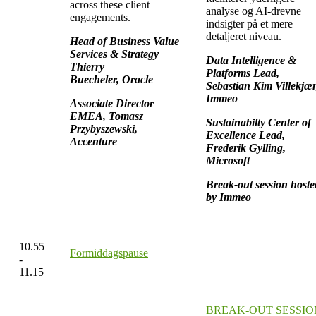
across these client
analyse og AI-drevne
engagements.
indsigter på et mere
detaljeret niveau.
Head of Business Value
Services & Strategy
Data Intelligence &
Thierry
Platforms Lead,
Buecheler, Oracle
Sebastian Kim Villekjær
Immeo
Associate Director
EMEA, Tomasz
Sustainabilty Center of
Przybyszewski,
Excellence Lead,
Accenture
Frederik Gylling,
Microsoft
Break-out session hoste
by Immeo
10.55
Formiddagspause
-
11.15
BREAK-OUT SESSIO