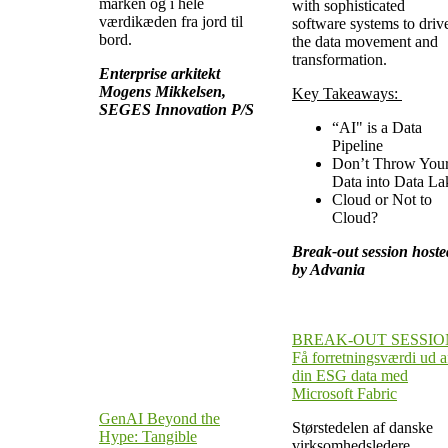
marken og i hele
with sophisticated
værdikæden fra jord til
software systems to driv
bord.
the data movement and
transformation.
Enterprise arkitekt
Mogens Mikkelsen,
Key Takeaways:
SEGES Innovation P/S
“AI" is a Data
Pipeline
Don’t Throw You
Data into Data La
Cloud or Not to
Cloud?
Break-out session hoste
by Advania
BREAK-OUT SESSIO
Få forretningsværdi ud a
din ESG data med
Microsoft Fabric
GenAI Beyond the
Størstedelen af danske
Hype: Tangible
virksomhedsledere