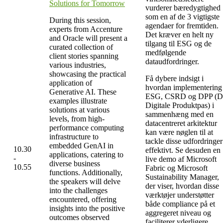
Solutions for Tomorrow
vurderer bæredygtighed
som en af de 3 vigtigste
During this session,
agendaer for fremtiden.
experts from Accenture
Det kræver en helt ny
and Oracle will present a
tilgang til ESG og de
curated collection of
medfølgende
client stories spanning
dataudfordringer.
various industries,
showcasing the practical
Få dybere indsigt i
application of
hvordan implementering
Generative AI. These
ESG, CSRD og DPP (D
examples illustrate
Digitale Produktpas) i
solutions at various
sammenhæng med en
levels, from high-
datacentreret arkitektur
performance computing
kan være nøglen til at
infrastructure to
tackle disse udfordringer
embedded GenAI in
10.30
effektivt. Se desuden en
applications, catering to
-
live demo af Microsoft
diverse business
10.55
Fabric og Microsoft
functions. Additionally,
Sustainability Manager,
the speakers will delve
der viser, hvordan disse
into the challenges
værktøjer understøtter
encountered, offering
både compliance på et
insights into the positive
aggregeret niveau og
outcomes observed
faciliterer yderligere