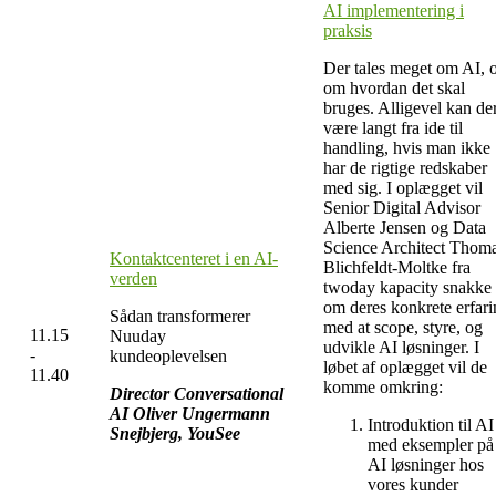
AI implementering i
praksis
Der tales meget om AI, 
om hvordan det skal
bruges. Alligevel kan de
være langt fra ide til
handling, hvis man ikke
har de rigtige redskaber
med sig. I oplægget vil
Senior Digital Advisor
Alberte Jensen og Data
Science Architect Thom
Kontaktcenteret i en AI-
Blichfeldt-Moltke fra
verden
twoday kapacity snakke
om deres konkrete erfari
Sådan transformerer
med at scope, styre, og
11.15
Nuuday
udvikle AI løsninger. I
-
kundeoplevelsen
løbet af oplægget vil de
11.40
komme omkring:
Director Conversational
AI Oliver Ungermann
Introduktion til AI
Snejbjerg, YouSee
med eksempler på
AI løsninger hos
vores kunder