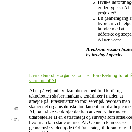
Hvilke udfordring
er der typisk i AI
projekter?
En gennemgang a
hvordan vi hjælpe
kunder med at
udforske og scope
AI use cases
Break-out session hoste
by twoday kapacity
Den datamodne organisation – en forudsætning for at f
værdi ud af AI
AI er på vej ind i virksomheder med fuld kraft, og
teknologien skaber markante ændringer i måden at
arbejde på. Præsentationen fokuserer på, hvordan man
skaber det organisatoriske fundament for at arbejde me
11.40
AI, og hvilke værktøjer der kan anvendes, herunder
-
udarbejdelse af en datastrategi og surveys som afdække
12.05
hvor man kan starte ud med AI. Gennem kundecases
gennemgår vi den røde tråd fra strategi til forankring til