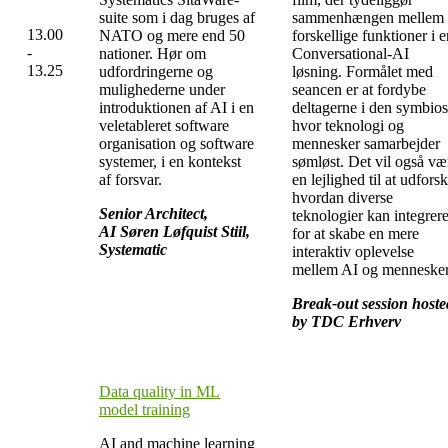
suite som i dag bruges af
sammenhængen mellem
13.00
NATO og mere end 50
forskellige funktioner i e
-
nationer. Hør om
Conversational-AI
13.25
udfordringerne og
løsning. Formålet med
mulighederne under
seancen er at fordybe
introduktionen af AI i en
deltagerne i den symbios
veletableret software
hvor teknologi og
organisation og software
mennesker samarbejder
systemer, i en kontekst
sømløst. Det vil også væ
af forsvar.
en lejlighed til at udforsk
hvordan diverse
Senior Architect,
teknologier kan integrer
AI Søren Løfquist Stiil,
for at skabe en mere
Systematic
interaktiv oplevelse
mellem AI og mennesker
Break-out session hoste
by TDC Erhverv
Data quality in ML
model training
AI and machine learning