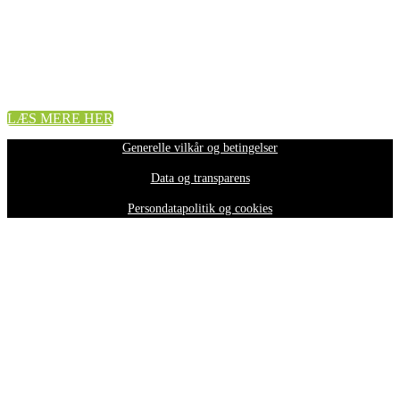
BLIV OPDATERET PÅ DEN SENESTE
UDVIKLING INDEN FOR DATA &
ANALYSE
17. april 2023 KL. 9.00 - 11.30
LÆS MERE HER
Generelle vilkår og betingelser
Data og transparens
Persondatapolitik og cookies