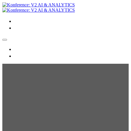
Forside
Kommende events
Forside
Kommende events
FOR 3. ÅR I TRÆK
Onsdag d. 22 maj
fra
09.00
til
16.00
Vi åbner dørene kl. 8:30 og byder velkommen