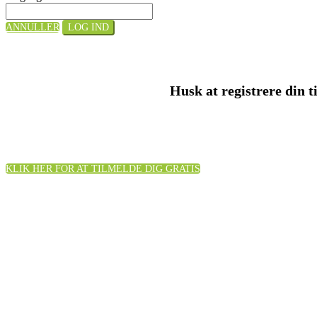
ANNULLER
LOG IND
Husk at registrere din 
KLIK HER FOR AT TILMELDE DIG GRATIS