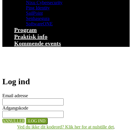
Nixu Cybersecurity
Ping Identity
SailPoint
Senhasegura
SoftwareONE
Program
Praktisk info
Kommende events
Log ind
Email adresse
Adgangskode
ANNULLER
LOG IND
Ved du ikke dit kodeord? Klik her for at nulstille det
.